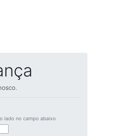
ança
nosco.
ao lado no campo abaixo