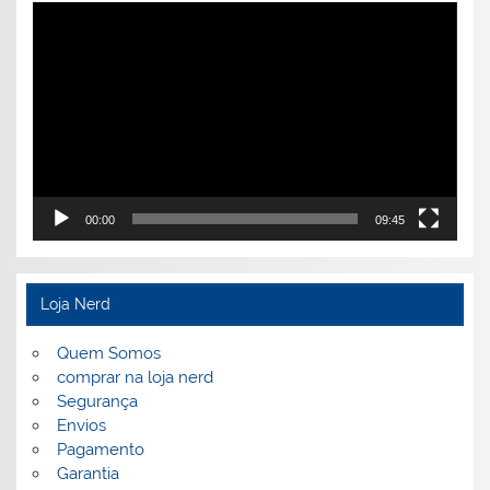
Tocador
de
vídeo
00:00
09:45
Loja Nerd
Quem Somos
comprar na loja nerd
Segurança
Envios
Pagamento
Garantia