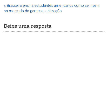
Navegação
« Brasileira ensina estudantes americanos como se inserir
de
no mercado de games e animação
Post
Deixe uma resposta