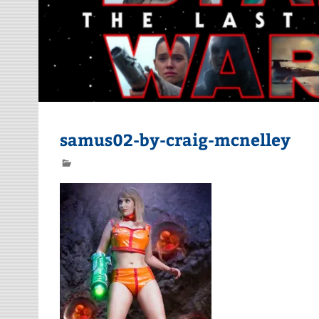
samus02-by-craig-mcnelley