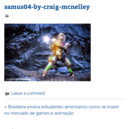
samus04-by-craig-mcnelley
Leave a comment
Navegação
« Brasileira ensina estudantes americanos como se inserir
de
no mercado de games e animação
Post