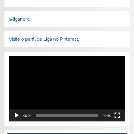
@liganerd
Visite o perfil de Liga no Pinterest.
Tocador
de
vídeo
00:00
09:45