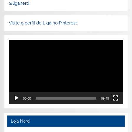
@liganerd
Visite o perfil de Liga no Pinterest.
Tocador
de
vídeo
00:00
09:45
Loja Nerd