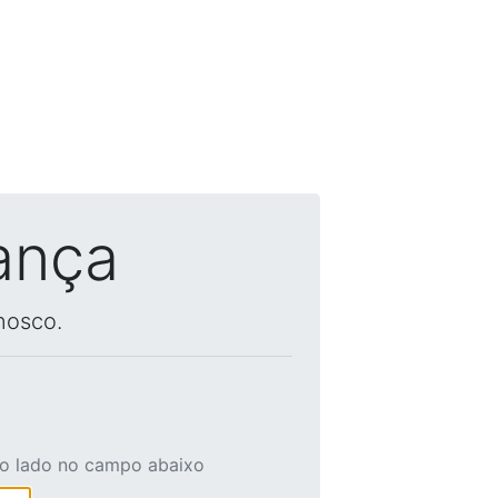
ança
nosco.
ao lado no campo abaixo