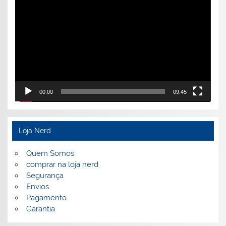
de
vídeo
00:00
09:45
Loja Nerd
Quem Somos
comprar na loja nerd
Segurança
Envios
Pagamento
Garantia