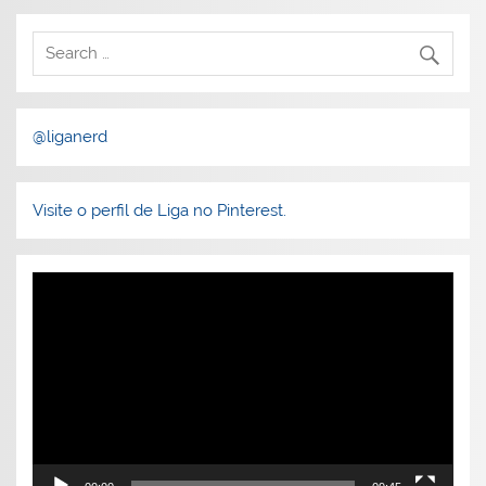
@liganerd
Visite o perfil de Liga no Pinterest.
Tocador
de
vídeo