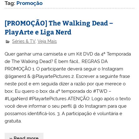
Tag:
Promoção
[PROMOÇÃO] The Walking Dead –
PlayArte e Liga Nerd
Séries & TV
,
Veja Mais
Quer ganhar uma camiseta e um Kit DVD da 4ª Temporada
de The Walking Dead? É bem fácil… REGRAS DA
PROMOÇÃO 1. O participante deverá seguir o Instagram
@liganerd & @PlayartePictures 2. Escrever a seguinte frase
neste post e em seguida dizer a razão por que merece o
box: Eu quero o box da 4ª temporada do #TWD –
#LigaNerd #PlayartePictures ATENÇÃO: Logo após o texto
você deve informar o seu perfil @ do Instagram para que
possamos identificá-los. 3. A participação é voluntária e
gratuita.
» Read more