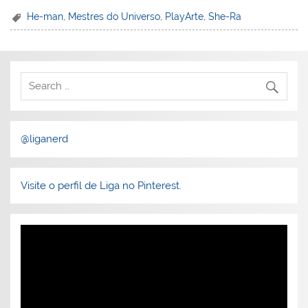
He-man
,
Mestres do Universo
,
PlayArte
,
She-Ra
@liganerd
Visite o perfil de Liga no Pinterest.
Tocador
de
vídeo