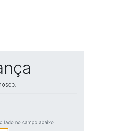
ança
nosco.
ao lado no campo abaixo