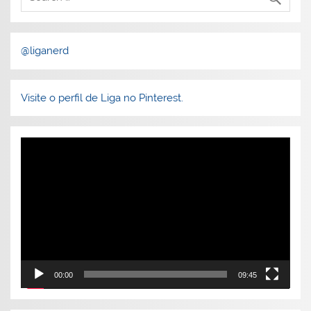
@liganerd
Visite o perfil de Liga no Pinterest.
Tocador
de
vídeo
00:00
09:45