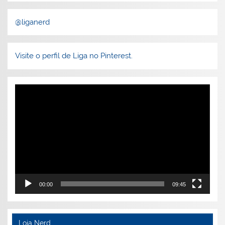
@liganerd
Visite o perfil de Liga no Pinterest.
Tocador
de
vídeo
00:00
09:45
Loja Nerd