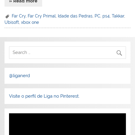
» Read more
Far Cry
,
Far Cry Primal
,
Idade das Pedras
,
PC
,
ps4
,
Takkar
,
Ubisoft
,
xbox one
@liganerd
Visite o perfil de Liga no Pinterest.
Tocador
de
vídeo