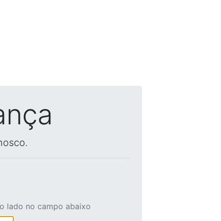
ança
nosco.
ao lado no campo abaixo