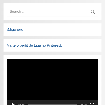
@liganerd
Visite o perfil de Liga no Pinterest.
Tocador
de
vídeo