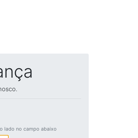
ança
nosco.
ao lado no campo abaixo