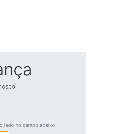
ança
nosco.
ao lado no campo abaixo