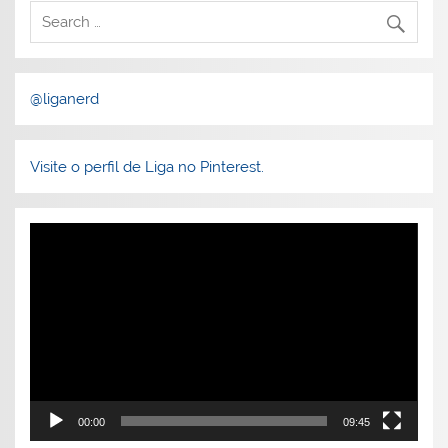
@liganerd
Visite o perfil de Liga no Pinterest.
Tocador
de
vídeo
00:00
09:45