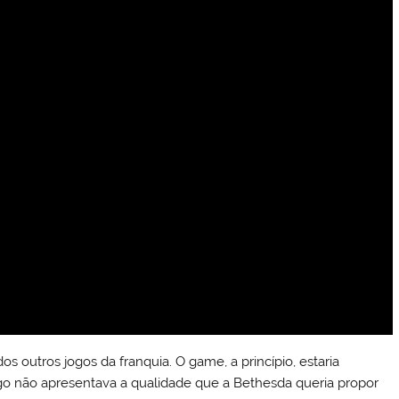
 outros jogos da franquia. O game, a princípio, estaria
ogo não apresentava a qualidade que a Bethesda queria propor