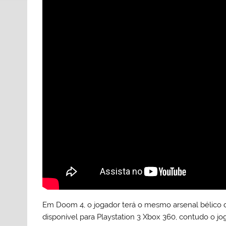
Em Doom 4, o jogador terá o mesmo arsenal bélico dos
disponível para Playstation 3 Xbox 360, contudo o j