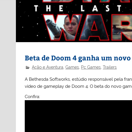
Beta de Doom 4 ganha um novo t
Ação e Aventura
,
Games
,
Pc Games
,
Trailers
A Bethesda Softworks, estúdio responsável pela fra
vídeo de gameplay de Doom 4. O beta do novo game t
Confira: