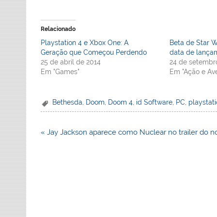
Relacionado
Playstation 4 e Xbox One: A
Beta de Star W
Geração que Começou Perdendo
data de lança
25 de abril de 2014
24 de setembr
Em "Games"
Em "Ação e Ave
Bethesda
,
Doom
,
Doom 4
,
id Software
,
PC
,
playstat
Navegação
« Jay Jackson aparece como Nuclear no trailer do n
de
Post