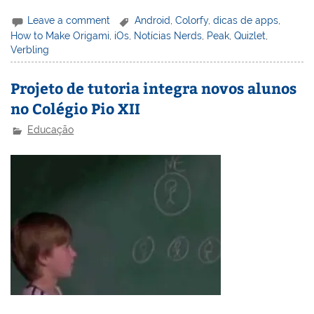
Leave a comment
Android
,
Colorfy
,
dicas de apps
,
How to Make Origami
,
iOs
,
Notícias Nerds
,
Peak
,
Quizlet
,
Verbling
Projeto de tutoria integra novos alunos
no Colégio Pio XII
Educação