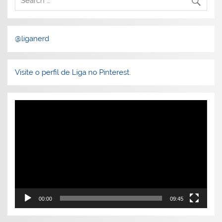
@liganerd
Visite o perfil de Liga no Pinterest.
Tocador
de
vídeo
00:00
09:45