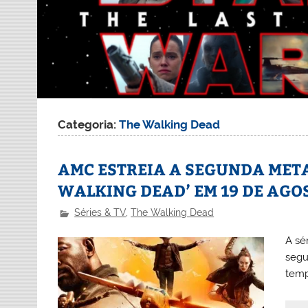
Categoria:
The Walking Dead
AMC ESTREIA A SEGUNDA META
WALKING DEAD’ EM 19 DE AGO
Séries & TV
,
The Walking Dead
A sé
segu
temp