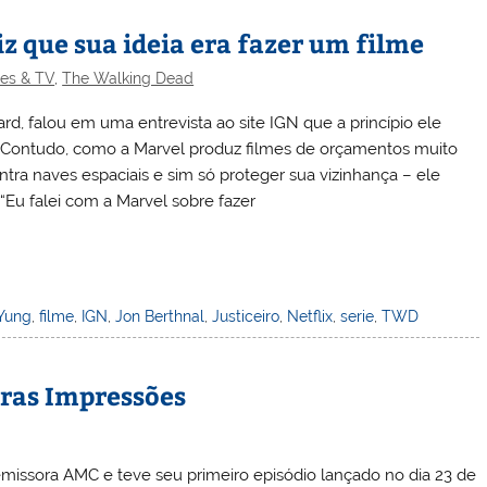
iz que sua ideia era fazer um filme
ies & TV
,
The Walking Dead
d, falou em uma entrevista ao site IGN que a princípio ele
e. Contudo, como a Marvel produz filmes de orçamentos muito
ontra naves espaciais e sim só proteger sua vizinhança – ele
 “Eu falei com a Marvel sobre fazer
 Yung
,
filme
,
IGN
,
Jon Berthnal
,
Justiceiro
,
Netflix
,
serie
,
TWD
iras Impressões
missora AMC e teve seu primeiro episódio lançado no dia 23 de