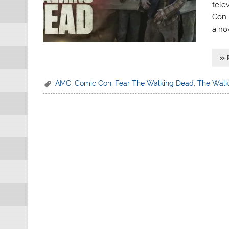
tele
Con 
a no
» 
AMC
,
Comic Con
,
Fear The Walking Dead
,
The Walk