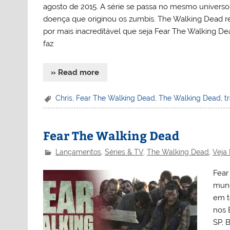
agosto de 2015. A série se passa no mesmo universo
doença que originou os zumbis. The Walking Dead re
por mais inacreditável que seja Fear The Walking De
faz
» Read more
Chris
,
Fear The Walking Dead
,
The Walking Dead
,
t
Fear The Walking Dead
Lançamentos
,
Séries & TV
,
The Walking Dead
,
Veja
Fear
mund
em t
nos 
SP, 