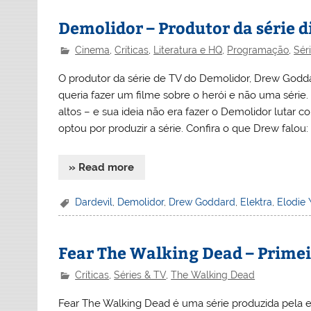
Demolidor – Produtor da série d
Cinema
,
Críticas
,
Literatura e HQ
,
Programação
,
Sér
O produtor da série de TV do Demolidor, Drew Goddar
queria fazer um filme sobre o herói e não uma séri
altos – e sua ideia não era fazer o Demolidor lutar c
optou por produzir a série. Confira o que Drew falou:
» Read more
Dardevil
,
Demolidor
,
Drew Goddard
,
Elektra
,
Elodie
Fear The Walking Dead – Prime
Críticas
,
Séries & TV
,
The Walking Dead
Fear The Walking Dead é uma série produzida pela e