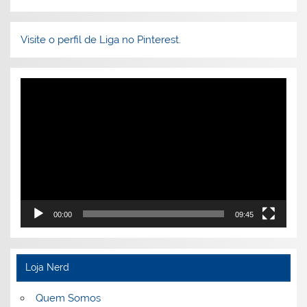
Visite o perfil de Liga no Pinterest.
Tocador
de
vídeo
00:00
09:45
Loja Nerd
Quem Somos