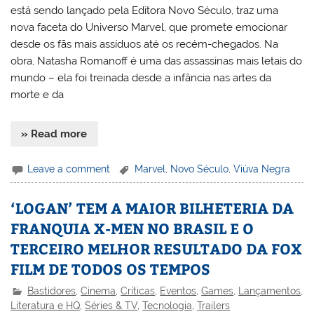
está sendo lançado pela Editora Novo Século, traz uma
nova faceta do Universo Marvel, que promete emocionar
desde os fãs mais assíduos até os recém-chegados. Na
obra, Natasha Romanoff é uma das assassinas mais letais do
mundo – ela foi treinada desde a infância nas artes da
morte e da
» Read more
Leave a comment
Marvel
,
Novo Século
,
Viúva Negra
‘LOGAN’ TEM A MAIOR BILHETERIA DA
FRANQUIA X-MEN NO BRASIL E O
TERCEIRO MELHOR RESULTADO DA FOX
FILM DE TODOS OS TEMPOS
Bastidores
,
Cinema
,
Críticas
,
Eventos
,
Games
,
Lançamentos
,
Literatura e HQ
,
Séries & TV
,
Tecnologia
,
Trailers