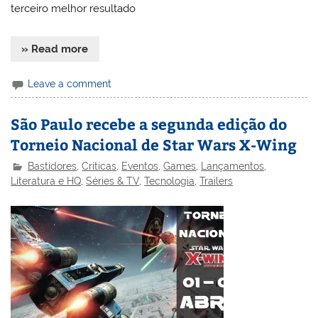
terceiro melhor resultado
» Read more
Leave a comment
São Paulo recebe a segunda edição do
Torneio Nacional de Star Wars X-Wing
Bastidores
,
Críticas
,
Eventos
,
Games
,
Lançamentos
,
Literatura e HQ
,
Séries & TV
,
Tecnologia
,
Trailers