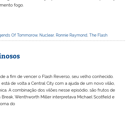
emento fogo.
gends Of Tommorow
,
Nuclear
,
Ronnie Raymond
,
The Flash
inosos
ade a fim de vencer o Flash Reverso, seu velho conhecido.
, está de volta a Central City com a ajuda de um novo vilão,
ica. A combinação dos vilões nesse episódio, são frutos de
Break, Wenthworth Miller interpretava Michael Scotfield e
torna do