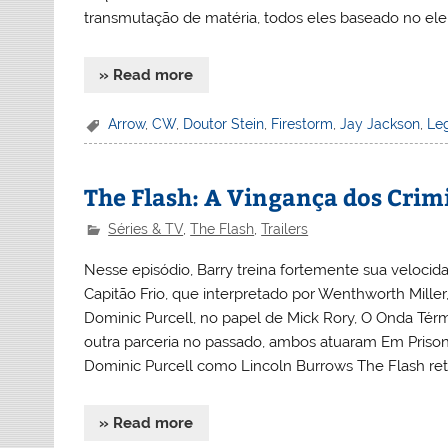
transmutação de matéria, todos eles baseado no el
» Read more
Arrow
,
CW
,
Doutor Stein
,
Firestorm
,
Jay Jackson
,
Le
The Flash: A Vingança dos Crim
Séries & TV
,
The Flash
,
Trailers
Nesse episódio, Barry treina fortemente sua velocid
Capitão Frio, que interpretado por Wenthworth Miller
Dominic Purcell, no papel de Mick Rory, O Onda Térm
outra parceria no passado, ambos atuaram Em Prison 
Dominic Purcell como Lincoln Burrows The Flash re
» Read more