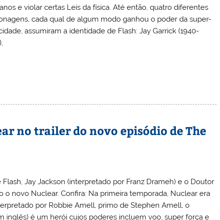
nos e violar certas Leis da física. Até então, quatro diferentes
onagens, cada qual de algum modo ganhou o poder da super-
cidade, assumiram a identidade de Flash: Jay Garrick (1940-
,
r no trailer do novo episódio de The
 Flash, Jay Jackson (interpretado por Franz Drameh) e o Doutor
o o novo Nuclear. Confira: Na primeira temporada, Nuclear era
terpretado por Robbie Amell, primo de Stephen Amell, o
m inglês) é um herói cujos poderes incluem voo, super força e