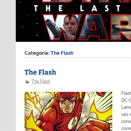
Categoria:
The Flash
The Flash
The Flash
Flas
DC C
Lamp
vez 
cons
corr