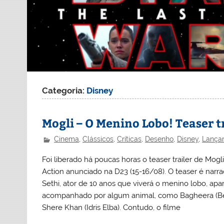
Categoria:
Disney
Mogli – O Menino Lobo! Teaser tr
Cinema
,
Clássicos
,
Críticas
,
Desenho
,
Disney
,
Lança
Foi liberado há poucas horas o teaser trailer de M
Action anunciado na D23 (15-16/08). O teaser é narra
Sethi, ator de 10 anos que viverá o menino lobo, a
acompanhado por algum animal, como Bagheera (Ben
Shere Khan (Idris Elba). Contudo, o filme