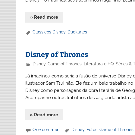
Disney Tio Patinhas, seus sobrinhos Huguinho, Zezin
» Read more
Clássicos Disney
,
Ducktales
Disney of Thrones
Disney
,
Game of Thrones
,
Literatura e HQ
,
Séries & 
Já imaginou como seria a fusão do universo Disney 
ilustrador Sam Tsui não. Ele fez um belo trabalho no
Disney como personagens da obra literária de George R
Acompanhe outros trabalhos desse grande artista aqu
» Read more
One comment
Disney
,
Fotos
,
Game of Thrones