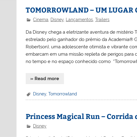
TOMORROWLAND – UM LUGAR O
Cinema
,
Disney
,
Lançamentos
,
Trailers
Da Disney chega a eletrizante aventura de mistério 
estrelado pelo ganhador do prêmio da Academia® Ge
Robertson), uma adolescente otimista e vibrante com 
embarcam em uma missão repleta de perigos para d
no tempo e no espaço conhecido como “Tomorrowlan
» Read more
Disney
,
Tomorrowland
Princess Magical Run – Corrida 
Disney