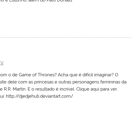
ho e Luizinho, além do Pato Donald.
TV
com o de Game of Thrones? Acha que é difícil imaginar? O
 site dele com as princesas e outras personagens femininas da
.R. Martin. E o resultado é incrível. Clique aqui para ver.
i: http://djedjehuti.deviantart.com/