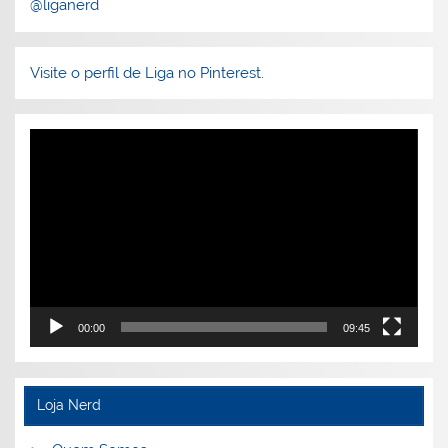
@liganerd
Visite o perfil de Liga no Pinterest.
Tocador
de
vídeo
00:00
09:45
Loja Nerd