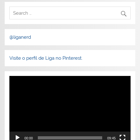
@liganerd
Visite o perfil de Liga no Pinterest.
Tocador
de
vídeo
00:00
09:45