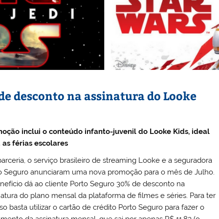
de desconto na assinatura do Looke
oção inclui o conteúdo infanto-juvenil do Looke Kids, ideal
 as férias escolares
arceria, o serviço brasileiro de streaming Looke e a seguradora
o Seguro anunciaram uma nova promoção para o mês de Julho.
nefício dá ao cliente Porto Seguro 30% de desconto na
natura do plano mensal da plataforma de filmes e séries. Para ter
so basta utilizar o cartão de crédito Porto Seguro para fazer o
mento da assinatura mensal, que sai por apenas R$ 11,83 (o