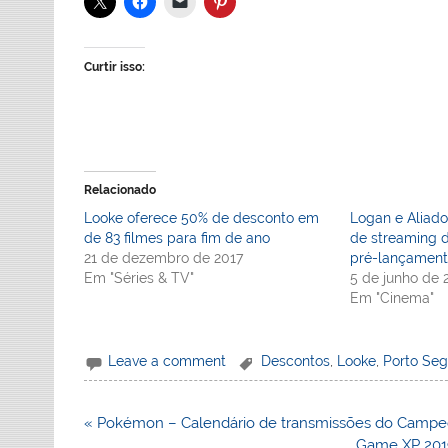
Curtir isso:
Relacionado
Looke oferece 50% de desconto em
Logan e Aliad
de 83 filmes para fim de ano
de streaming 
21 de dezembro de 2017
pré-lançament
Em "Séries & TV"
5 de junho de 
Em "Cinema"
Leave a comment
Descontos
,
Looke
,
Porto Seg
Navegação
« Pokémon – Calendário de transmissões do Campeo
de
Game XP 2019