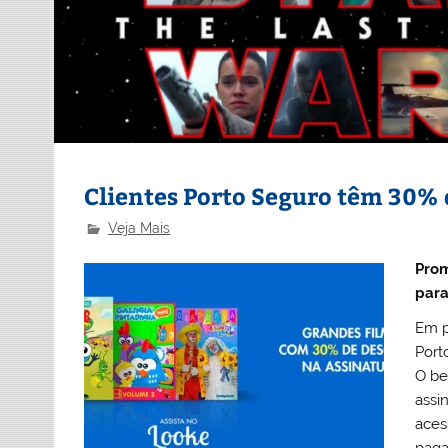
Clientes Porto Seguro têm 30% 
Veja Mais
Prom
para
Em p
Port
O be
assi
aces
paga