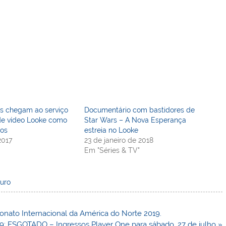
os chegam ao serviço
Documentário com bastidores de
de vídeo Looke como
Star Wars – A Nova Esperança
os
estreia no Looke
2017
23 de janeiro de 2018
Em "Séries & TV"
uro
nato Internacional da América do Norte 2019.
: ESGOTADO – Ingressos Player One para sábado, 27 de julho »