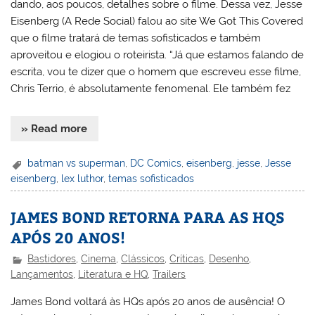
dando, aos poucos, detalhes sobre o filme. Dessa vez, Jesse
Eisenberg (A Rede Social) falou ao site We Got This Covered
que o filme tratará de temas sofisticados e também
aproveitou e elogiou o roteirista. “Já que estamos falando de
escrita, vou te dizer que o homem que escreveu esse filme,
Chris Terrio, é absolutamente fenomenal. Ele também fez
» Read more
batman vs superman
,
DC Comics
,
eisenberg
,
jesse
,
Jesse
eisenberg
,
lex luthor
,
temas sofisticados
JAMES BOND RETORNA PARA AS HQS
APÓS 20 ANOS!
Bastidores
,
Cinema
,
Clássicos
,
Críticas
,
Desenho
,
Lançamentos
,
Literatura e HQ
,
Trailers
James Bond voltará às HQs após 20 anos de ausência! O