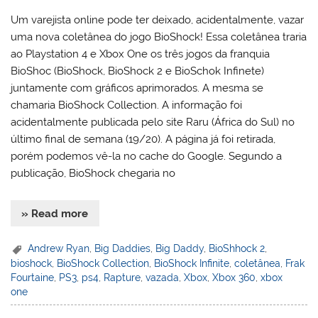
Um varejista online pode ter deixado, acidentalmente, vazar
uma nova coletânea do jogo BioShock! Essa coletânea traria
ao Playstation 4 e Xbox One os três jogos da franquia
BioShoc (BioShock, BioShock 2 e BioSchok Infinete)
juntamente com gráficos aprimorados. A mesma se
chamaria BioShock Collection. A informação foi
acidentalmente publicada pelo site Raru (África do Sul) no
último final de semana (19/20). A página já foi retirada,
porém podemos vê-la no cache do Google. Segundo a
publicação, BioShock chegaria no
» Read more
Andrew Ryan
,
Big Daddies
,
Big Daddy
,
BioShhock 2
,
bioshock
,
BioShock Collection
,
BioShock Infinite
,
coletânea
,
Frak
Fourtaine
,
PS3
,
ps4
,
Rapture
,
vazada
,
Xbox
,
Xbox 360
,
xbox
one