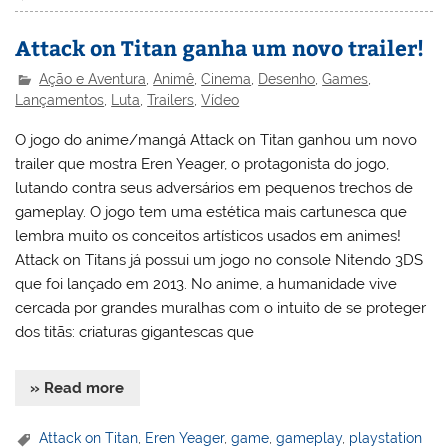
Attack on Titan ganha um novo trailer!
Ação e Aventura
,
Animê
,
Cinema
,
Desenho
,
Games
,
Lançamentos
,
Luta
,
Trailers
,
Vídeo
O jogo do anime/mangá Attack on Titan ganhou um novo
trailer que mostra Eren Yeager, o protagonista do jogo,
lutando contra seus adversários em pequenos trechos de
gameplay. O jogo tem uma estética mais cartunesca que
lembra muito os conceitos artísticos usados em animes!
Attack on Titans já possui um jogo no console Nitendo 3DS
que foi lançado em 2013. No anime, a humanidade vive
cercada por grandes muralhas com o intuito de se proteger
dos titãs: criaturas gigantescas que
» Read more
Attack on Titan
,
Eren Yeager
,
game
,
gameplay
,
playstation