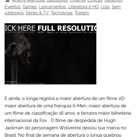
Ação e Aventura
,
Bastidores
,
Cinema
,
Críticas
,
Desenho
,
Eventos
,
Games
,
Lançamentos
,
Literatura e HQ
,
Luta
,
Sem
categoria
,
Séries & TV
,
Tecnologia
,
Trailers
E ainda, o longa registra a maior abertura de um filme 2D;
maior abertura de uma franquia X-Men; maior abertura de
um filme de classificação 16 anos; e terceira maior bilheteria
internacional da Fox O filme de despedida de Hugh
Jackman do personagem Wolverine deixou sua marca no
Brasil. No final de semana de abertura o longa quebrou