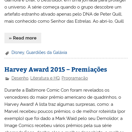
Gamora e Drax, o Destruidor, em uma jornada para proteger
o universo. A série começa quando o grupo descobre um
artefato estranho ativado apenas pelo DNA de Peter Quill,
mais conhecido como Senhor das Estrelas. Ao abri-lo, Quill
» Read more
Disney
,
Guardiões da Galáxia
Harvey Award 2015 – Premiações
Desenho
,
Literatura e HQ
,
Programação
Durante a Baltimore Comic Con foram revelados os
vencedores do maior prêmio americano de quadrinhos, o
Harvey Award! A lista traz algumas surpresas, como: a
Marvel recebeu poucos prêmios, o de melhor roteirista (por
exemplo) que foi dado a Mark Waid pelo seu Demolidor; a
Image Comics recebeu vários prêmios pela sua série