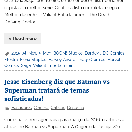
chamada Saga, dentre eles o melhor desenhista, o melhor
capista e a melhor série. Confira a lista completa a seguir:
Melhor desenhista Valiant Entertainment: The Death-
Defying Doctor
» Read more
2015
,
All New X-Men
,
BOOM! Studios
,
Dardevil
,
DC Comics
,
Elektra
,
Fiona Staples
,
Harvey Award
,
Image Comics
,
Marvel
Comics
,
Saga
,
Valiant Entertainment
Jesse Eisenberg diz que Batman vs
Superman tratará de temas
sofisticados!
Bastidores
,
Cinema
,
Críticas
,
Desenho
Com sua estreia agendada para março de 2016, os atores e
atrizes de Batman vs Superman: A Origem da Justiça vêm