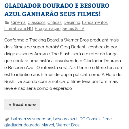
GLADIADOR DOURADO E BESOURO
AZUL GANHARÃO SEUS FILMES!
Cinema
,
Clássicos
,
Críticas
,
Desenho
,
Lançamentos
,
Literatura e HQ
,
Programação
,
Séries & TV
Conforme o Tracking Board, a Warner Bros produzirá mais
dois filmes de super-heróis! Greg Berlanti, conhecido por
dirigir as séries Arrow e The Flash, será o diretor do longa
que contará uma história envolvendo o Gladiador Dourado
e Besouro Azul. O roteirista será Zak Penn e o filme teria um
estilo idêntico aos filmes de dupla policial, como A Hora do
Rush. De acordo com a notícia, o filme teria um tom mais
leve e não seria como o esperado
» Read more
batman vs superman
,
besouro azul
,
DC Comics
,
filme
,
gladiador dourado
,
Marvel
,
Warner Bros