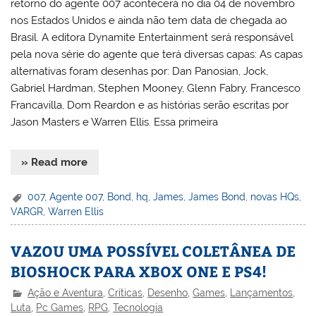
retorno do agente 007 acontecerá no dia 04 de novembro
nos Estados Unidos e ainda não tem data de chegada ao
Brasil. A editora Dynamite Entertainment será responsável
pela nova série do agente que terá diversas capas: As capas
alternativas foram desenhas por: Dan Panosian, Jock,
Gabriel Hardman, Stephen Mooney, Glenn Fabry, Francesco
Francavilla, Dom Reardon e as histórias serão escritas por
Jason Masters e Warren Ellis. Essa primeira
» Read more
007
,
Agente 007
,
Bond
,
hq
,
James
,
James Bond
,
novas HQs
,
VARGR
,
Warren Ellis
VAZOU UMA POSSÍVEL COLETÂNEA DE
BIOSHOCK PARA XBOX ONE E PS4!
Ação e Aventura
,
Críticas
,
Desenho
,
Games
,
Lançamentos
,
Luta
,
Pc Games
,
RPG
,
Tecnologia