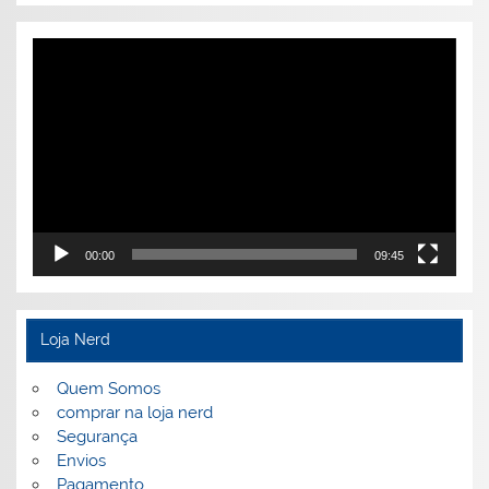
Tocador
de
vídeo
00:00
09:45
Loja Nerd
Quem Somos
comprar na loja nerd
Segurança
Envios
Pagamento