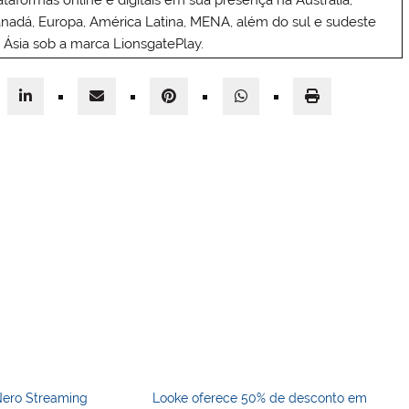
ataformas online e digitais em sua presença na Austrália,
nadá, Europa, América Latina, MENA, além do sul e sudeste
 Ásia sob a marca LionsgatePlay.
Nero Streaming
Looke oferece 50% de desconto em