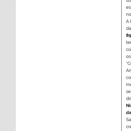
su
es
no
A 
da
8
t
co
os
“C
Am
co
me
se
di
Ni
da
Sa
cr