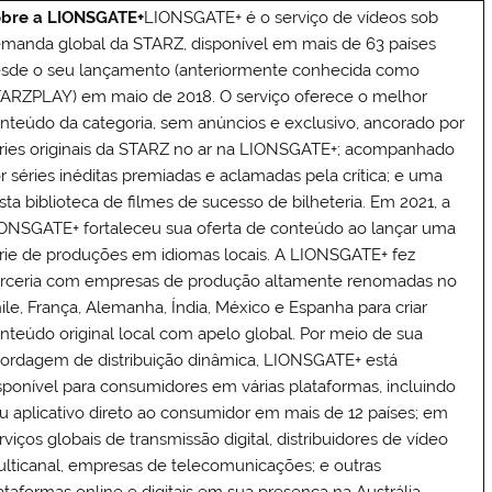
bre a LIONSGATE+
LIONSGATE+ é o serviço de vídeos sob
manda global da STARZ, disponível em mais de 63 países
sde o seu lançamento (anteriormente conhecida como
ARZPLAY) em maio de 2018. O serviço oferece o melhor
nteúdo da categoria, sem anúncios e exclusivo, ancorado por
ries originais da STARZ no ar na LIONSGATE+; acompanhado
r séries inéditas premiadas e aclamadas pela crítica; e uma
sta biblioteca de filmes de sucesso de bilheteria. Em 2021, a
ONSGATE+ fortaleceu sua oferta de conteúdo ao lançar uma
rie de produções em idiomas locais. A LIONSGATE+ fez
rceria com empresas de produção altamente renomadas no
ile, França, Alemanha, Índia, México e Espanha para criar
nteúdo original local com apelo global. Por meio de sua
ordagem de distribuição dinâmica, LIONSGATE+ está
sponível para consumidores em várias plataformas, incluindo
u aplicativo direto ao consumidor em mais de 12 países; em
rviços globais de transmissão digital, distribuidores de vídeo
lticanal, empresas de telecomunicações; e outras