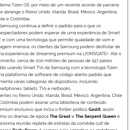
stema Tizen OS, por meio de um recente acordo de parceria
e abrange o Reino Unido, Irlanda, Brasil, México, Argentina,
ile e Colômbia.
Samsung continua a definir o padrão para o que os
lespectadores podem esperar de uma experiência de Smart
, e com uma tecnologia que permite qualidade de som e
agem imersiva, os clientes da Samsung podem desfrutar de
a experiência de streaming premium na LIONSGATE+. Até o
mento, cerca de 200 milhões de pessoas de 197 países
tão usando Smart TVs da Samsung com a tecnologia Tizen,
a plataforma de software de código aberto padrão que
imenta várias categorias de dispositivos, incluindo
artphones, tablets, TVs e netbooks.
ientes no Reino Unido, Irlanda, Brasil, México, Argentina, Chile
Colômbia podem assinar uma biblioteca de conteúdo
emium exclusivo que inclui o thriller político
Gaslit
, assim
mo os dramas de época
The Great
e
The Serpent Queen
e
próxima reunião repleta de estrelas da comédia cult de