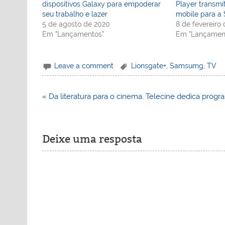
dispositivos Galaxy para empoderar
Player transmi
seu trabalho e lazer
mobile para a
5 de agosto de 2020
8 de fevereiro 
Em "Lançamentos"
Em "Lançamen
Leave a comment
Lionsgate+
,
Samsumg
,
TV
Navegação
« Da literatura para o cinema. Telecine dedica prog
de
Post
Deixe uma resposta