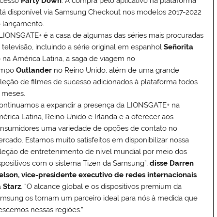
cesso
Party Down
. A compra pelo aplicativo na plataforma
tá disponível via Samsung Checkout nos modelos 2017-2022
 lançamento.
LIONSGATE+ é a casa de algumas das séries mais procuradas
 televisão, incluindo a série original em espanhol
Señorita
9
na América Latina, a saga de viagem no
empo
Outlander
no Reino Unido, além de uma grande
leção de filmes de sucesso adicionados à plataforma todos
 meses.
ontinuamos a expandir a presença da LIONSGATE+ na
érica Latina, Reino Unido e Irlanda e a oferecer aos
nsumidores uma variedade de opções de contato no
rcado. Estamos muito satisfeitos em disponibilizar nossa
leção de entretenimento de nível mundial por meio dos
spositivos com o sistema Tizen da Samsung”,
disse Darren
elson, vice-presidente executivo de redes internacionais
 Starz
. “O alcance global e os dispositivos premium da
msung os tornam um parceiro ideal para nós à medida que
escemos nessas regiões.”