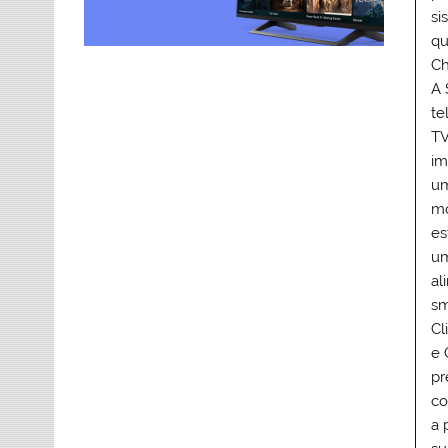
si
qu
Ch
A 
te
TV
im
um
mo
es
um
al
sm
Cl
e 
pr
co
a 