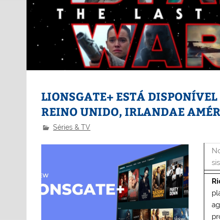
LIONSGATE+ ESTÁ DISPONÍVEL
REINO UNIDO, IRLANDAE AMÉR
Séries & TV
No
si
Ri
pl
ag
pr