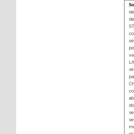
So
de
de
ST
co
sé
po
va
LI
sé
pa
Ch
co
ab
di
se
se
mu