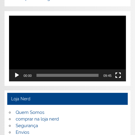
Tocador
de
vídeo
00:00
09:45
Loja Nerd
Quem Somos
comprar na loja nerd
Segurança
Envios