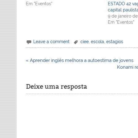
Em "Eventos"
ESTADO 42 vag
capital paulist
9 de janeiro de
Em "Eventos"
Leave a comment
ciee
,
escola
,
estagios
Navegação
« Aprender inglês melhora a autoestima de jovens
de
Konami r
Post
Deixe uma resposta