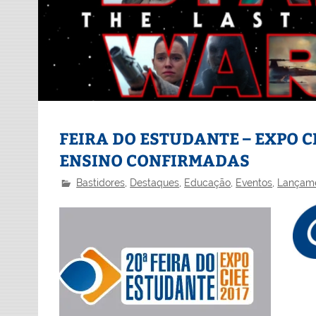
FEIRA DO ESTUDANTE – EXPO CI
ENSINO CONFIRMADAS
Bastidores
,
Destaques
,
Educação
,
Eventos
,
Lançam