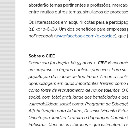
abordarão temas pertinentes a profissões, merca
entre muitos outros temas; simulados de processos
Os interessados em adquirir cotas para a particip
(11) 3040-6560. Um dos benefícios para empresas p
no
Facebook
(
www.facebook.com/expociee
), que 
Sobre o CIEE
Desde sua fundação, há 53 anos, o
CIEE
já encami
em empresas e órgãos públicos parceiros. Para se t
população da cidade de São Paulo. A marca confir
aprendizagem em duas importantes frentes: como c
como fonte de recrutamento de novos talentos.
O 
social, com total gratuidade aos beneficiados e d
vulnerabilidade social como: Programa de Educação
Alfabetização para Adultos, Desenvolvimento Estudan
Orientação Jurídica Gratuita à População Carente (P
Palestras, Concursos Literários – que estimulam a es