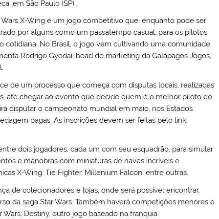
ca, em São Paulo (SP).
r Wars X-Wing é um jogo competitivo que, enquanto pode ser
rado por alguns como um passatempo casual, para os pilotos
ão cotidiana. No Brasil, o jogo vem cultivando uma comunidade
menta Rodrigo Gyodai, head de marketing da Galápagos Jogos,
l.
ice de um processo que começa com disputas locais, realizadas
ais, até chegar ao evento que decide quem é o melhor piloto do
o irá disputar o campeonato mundial em maio, nos Estados
agem pagas. As inscrições devem ser feitas pelo link:
entre dois jogadores, cada um com seu esquadrão, para simular
ntos e manobras com miniaturas de naves incríveis e
icas X-Wing, Tie Fighter, Millenium Falcon, entre outras.
a de colecionadores e lojas, onde será possível encontrar,
iverso da saga Star Wars. Também haverá competições menores e
Wars: Destiny, outro jogo baseado na franquia.