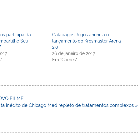
os participa da
Galápagos Jogos anuncia o
partilhe Seu
lançamento do Krosmaster Arena
”
2.0
2017
26 de janeiro de 2017
"
Em "Games"
OVO FILME
nta inédito de Chicago Med repleto de tratamentos complexos »