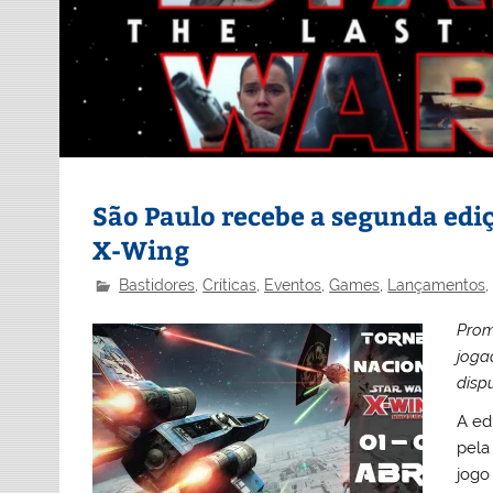
São Paulo recebe a segunda edi
X-Wing
Bastidores
,
Críticas
,
Eventos
,
Games
,
Lançamentos
Prom
joga
disp
A ed
pela
jogo 