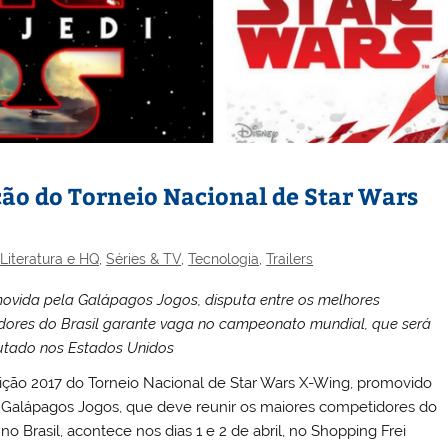
ção do Torneio Nacional de Star Wars
,
Literatura e HQ
,
Séries & TV
,
Tecnologia
,
Trailers
ovida pela Galápagos Jogos, disputa entre os melhores
dores do Brasil garante vaga no campeonato mundial, que será
utado nos Estados Unidos
ição 2017 do Torneio Nacional de Star Wars X-Wing, promovido
 Galápagos Jogos, que deve reunir os maiores competidores do
no Brasil, acontece nos dias 1 e 2 de abril, no Shopping Frei