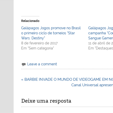
Relacionado
Galápagos Jogos promove no Brasil
Galápagos Jog
o primeiro ciclo de torneios “Star
campanha “Com
Wars: Destiny”
Sangue Gamer
8 de fevereiro de 2017
11 de abril de 
Em "Sem categoria"
Em "Destaques
Leave a comment
Navegação
« BARBIE INVADE O MUNDO DE VIDEOGAME EM N
de
Canal Universal aprese
Post
Deixe uma resposta