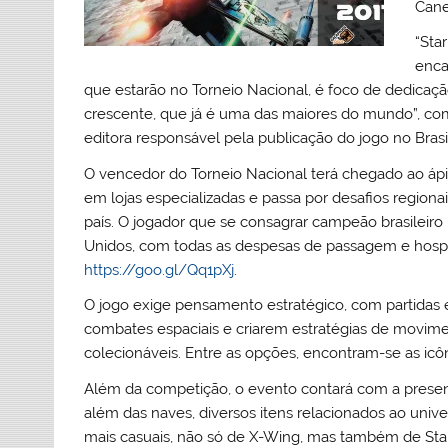
Cane
“Sta
enca
que estarão no Torneio Nacional, é foco de dedicaç
crescente, que já é uma das maiores do mundo”, co
editora responsável pela publicação do jogo no Brasi
O vencedor do Torneio Nacional terá chegado ao áp
em lojas especializadas e passa por desafios region
país. O jogador que se consagrar campeão brasileir
Unidos, com todas as despesas de passagem e hosped
https://goo.gl/Qq1pXj
.
O jogo exige pensamento estratégico, com partidas 
combates espaciais e criarem estratégias de movime
colecionáveis. Entre as opções, encontram-se as icôn
Além da competição, o evento contará com a presenç
além das naves, diversos itens relacionados ao un
mais casuais, não só de X-Wing, mas também de Star 