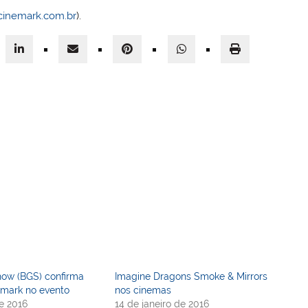
inemark.com.br
).
how (BGS) confirma
Imagine Dragons Smoke & Mirrors
emark no evento
nos cinemas
e 2016
14 de janeiro de 2016