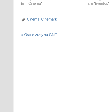
Em "Cinema"
Em "Eventos"
Cinema
,
Cinemark
Navegação
« Oscar 2015 na GNT
de
Post