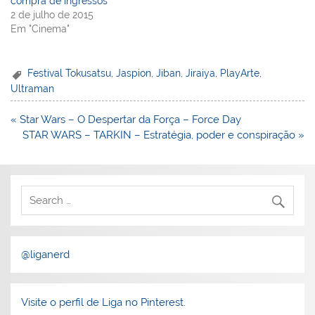
compra de ingressos
2 de julho de 2015
Em "Cinema"
Festival Tokusatsu
,
Jaspion
,
Jiban
,
Jiraiya
,
PlayArte
,
Ultraman
Navegação
« Star Wars – O Despertar da Força – Force Day
de
STAR WARS – TARKIN – Estratégia, poder e conspiração »
Post
@liganerd
Visite o perfil de Liga no Pinterest.