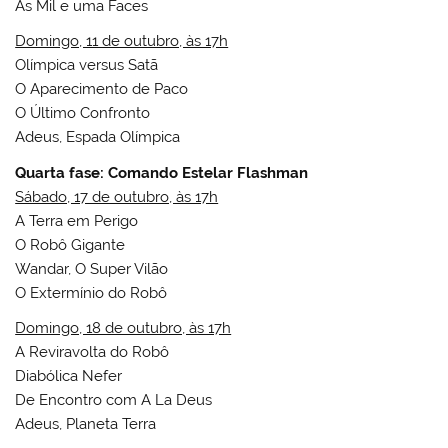
As Mil e uma Faces
Domingo, 11 de outubro, às 17h
Olímpica versus Satã
O Aparecimento de Paco
O Último Confronto
Adeus, Espada Olímpica
Quarta fase: Comando Estelar Flashman
Sábado, 17 de outubro, às 17h
A Terra em Perigo
O Robô Gigante
Wandar, O Super Vilão
O Extermínio do Robô
Domingo, 18 de outubro, às 17h
A Reviravolta do Robô
Diabólica Nefer
De Encontro com A La Deus
Adeus, Planeta Terra