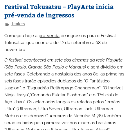
Festival Tokusatsu – PlayArte inicia
pré-venda de ingressos
Trailers
Começou hoje a
pré-venda
de ingressos para o Festival
Tokusatsu, que ocorrerá de 12 de setembro a 08 de
novembro.
O festival acontecerá em sete dos cinemas da rede PlayArte
(São Paulo, Grande São Paulo e Manaus)
e será dividido em
sete fases. Celebrando a nostalgia dos anos 80, as primeiras
seis fases trarão episódios dublados do “O Fantástico
Jaspion”, o “Esquadrão Relâmpago Changeman”, “O Incrível
Ninja Jiraiya”,“Comando Estelar Flashman” e o “Policial de
Aço Jiban”. Os aclamados longas estrelados pelos “Irmãos
Ultra” (Ultraman, Ultra Seven, Ultraman Jack, Ultraman
Mebius e os demais Guerreiros da Nebulsa M-78) também
serão exibidos pela primeira vez nos cinemas brasileiros:
“Ultraman Mebius e os 6 Irmãos Ultra: Yapool Ataca!”,