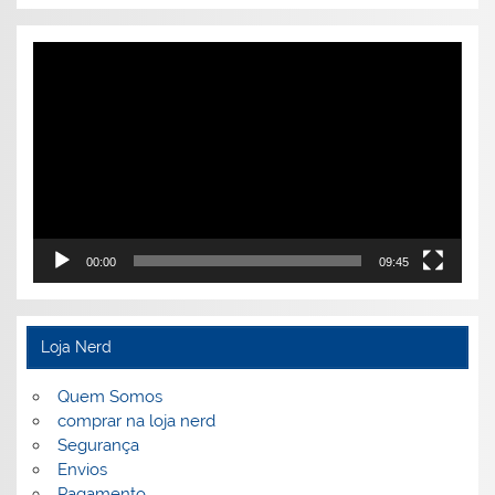
Tocador
de
vídeo
00:00
09:45
Loja Nerd
Quem Somos
comprar na loja nerd
Segurança
Envios
Pagamento