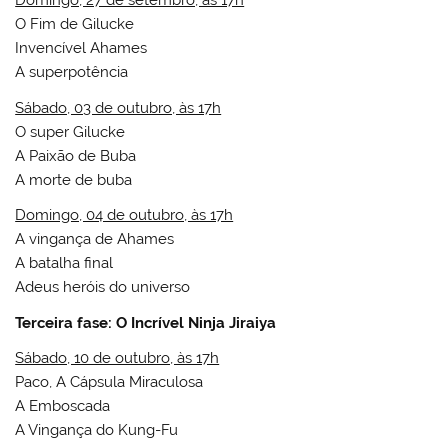
Domingo, 27 de setembro, às 17h
O Fim de Gilucke
Invencível Ahames
A superpotência
Sábado, 03 de outubro, às 17h
O super Gilucke
A Paixão de Buba
A morte de buba
Domingo, 04 de outubro, às 17h
A vingança de Ahames
A batalha final
Adeus heróis do universo
Terceira fase:
O Incrível Ninja Jiraiya
Sábado, 10 de outubro, às 17h
Paco, A Cápsula Miraculosa
A Emboscada
A Vingança do Kung-Fu