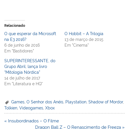
Relacionado
O que esperar da Microsoft
O Hobbit – A Trilogia
na E3 2016?
13 de março de 2015
6 de junho de 2016
Em "Cinema"
Em "Bastidores"
SUPERINTERESSANTE, do
Grupo Abril, lança livro
“Mitologia Nórdica”
14 de julho de 2017
Em "Literatura e HQ"
Games
,
O Senhor dos Anéis
,
Playstation
,
Shadow of Mordor
,
Tolkien
,
Videogames
,
Xbox
Navegação
« Insubordinados – O Filme
de
Dragon Ball Z – O Renascimento de Freeza »