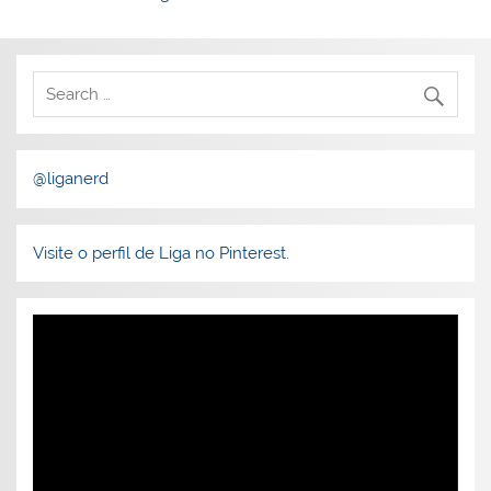
Post
@liganerd
Visite o perfil de Liga no Pinterest.
Tocador
de
vídeo