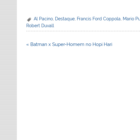
Al Pacino
,
Destaque
,
Francis Ford Coppola
,
Mario P
Robert Duvall
Navegação
« Batman x Super-Homem no Hopi Hari
de
Post