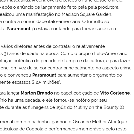
 após o anúncio de lançamento feito pela pela produtora
 realizou uma manifestação no Madison Square Garden,
ia contra a comunidade ítalo-americana. O tumulto só
al a
Paramount
já estava contando para tornar sucesso o
vários diretores antes de contratar o relativamente
s 31 anos de idade na época. Como o próprio Ítalo-Americano,
tação autêntica do período de tempo e da cultura, e para fazer
leone, em vez de se concentrar principalmente no aspecto crime
eiro e convenceu
Paramount
para aumentar o orçamento do
mente escassos $ 2,5 milhões”.
ara lançar
Marlon Brando
no papel cobiçado de
Vito Corleone
.
ínio há uma década, e ele tornou-se notório por seu
e durante as filmagens de 1962 do Mutiny on the Bounty (O
menal como o padrinho, ganhou o Oscar de Melhor Ator (que
eticulosa de Coppola e performances memoráveis ​​pelo resto