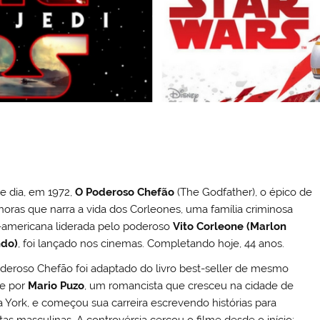
e dia, em 1972,
O Poderoso Chefão
(The Godfather), o épico de
 horas que narra a vida dos Corleones, uma família criminosa
o-americana liderada pelo poderoso
Vito Corleone (Marlon
do)
, foi lançado nos cinemas. Completando hoje, 44 anos.
deroso Chefão foi adaptado do livro best-seller de mesmo
e por
Mario Puzo
, um romancista que cresceu na cidade de
 York, e começou sua carreira escrevendo histórias para
stas masculinas. A controvérsia cercou o filme desde o início: