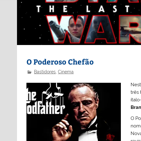
O Poderoso Chefão
Bastidores
,
Cinema
Nest
três
ítal
Bran
O Po
nom
Nova
revi