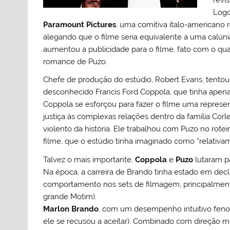
Logo
Paramount Pictures
, uma comitiva ítalo-americano
alegando que o filme seria equivalente a uma calún
aumentou a publicidade para o filme, fato com o qu
romance de Puzo.
Chefe de produção do estúdio, Robert Evans, tentou 
desconhecido Francis Ford Coppola, que tinha apena
Coppola se esforçou para fazer o filme uma represen
justiça às complexas relações dentro da família Cor
violento da história. Ele trabalhou com Puzo no rot
filme, que o estúdio tinha imaginado como “relativa
Talvez o mais importante,
Coppola
e
Puzo
lutaram p
Na época, a carreira de Brando tinha estado em decl
comportamento nos sets de filmagem, principalment
grande Motim).
Marlon Brando
, com um desempenho intuitivo feno
ele se recusou a aceitar). Combinado com direção m