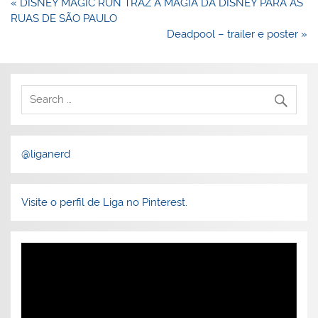
Navegação
« DISNEY MAGIC RUN TRAZ A MAGIA DA DISNEY PARA AS
de
RUAS DE SÃO PAULO
Post
Deadpool – trailer e poster »
@liganerd
Visite o perfil de Liga no Pinterest.
Tocador
de
vídeo