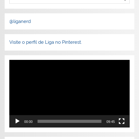
@liganerd
Visite o perfil de Liga no Pinterest.
Tocador
de
vídeo
00:00
09:45