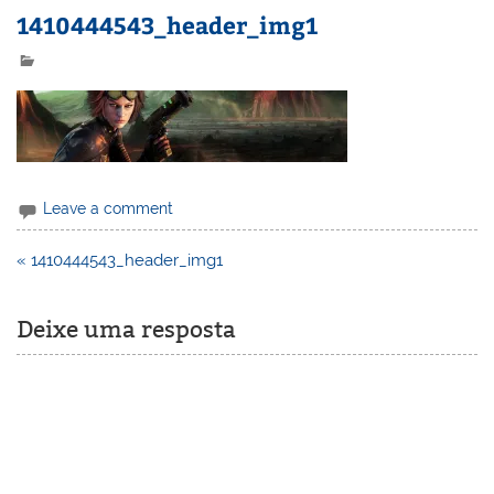
1410444543_header_img1
Leave a comment
Navegação
« 1410444543_header_img1
de
Post
Deixe uma resposta