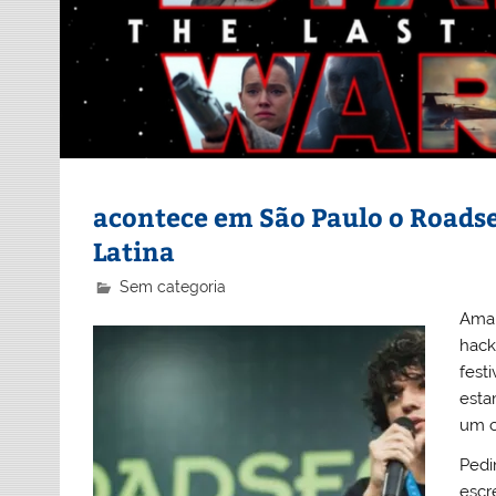
acontece em São Paulo o Roadse
Latina
Sem categoria
Aman
hack
fest
esta
um c
Pedi
escr