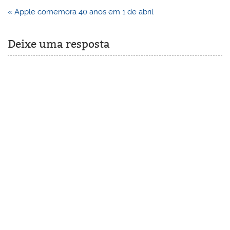
Navegação
« Apple comemora 40 anos em 1 de abril
de
Post
Deixe uma resposta