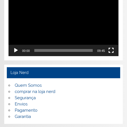
de
vídeo
00:00
09:45
Loja Nerd
Quem Somos
comprar na loja nerd
Segurança
Envios
Pagamento
Garantia