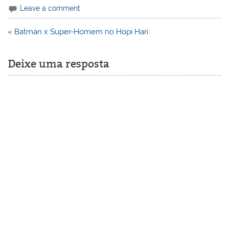
Leave a comment
Navegação
« Batman x Super-Homem no Hopi Hari
de
Post
Deixe uma resposta