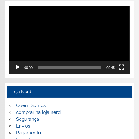
Tocador
de
vídeo
00:00
09:45
Loja Nerd
Quem Somos
comprar na loja nerd
Segurança
Envios
Pagamento