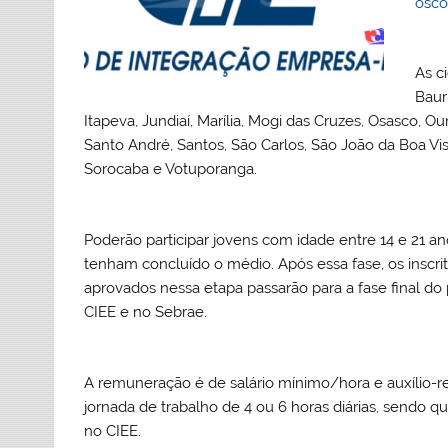
osco
As c
Baur
Itapeva, Jundiaí, Marília, Mogi das Cruzes, Osasco, Ou
Santo André, Santos, São Carlos, São João da Boa Vi
Sorocaba e Votuporanga.
Poderão participar jovens com idade entre 14 e 21 
tenham concluído o médio. Após essa fase, os inscr
aprovados nessa etapa passarão para a fase final do
CIEE e no Sebrae.
A remuneração é de salário mínimo/hora e auxílio-ref
jornada de trabalho de 4 ou 6 horas diárias, sendo q
no CIEE.