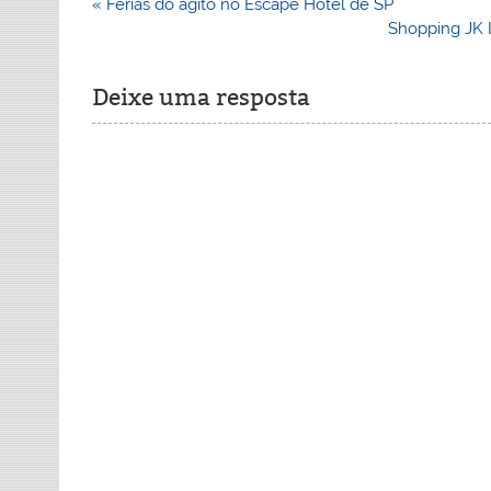
Navegação
« Férias do agito no Escape Hotel de SP
de
Shopping JK 
Post
Deixe uma resposta