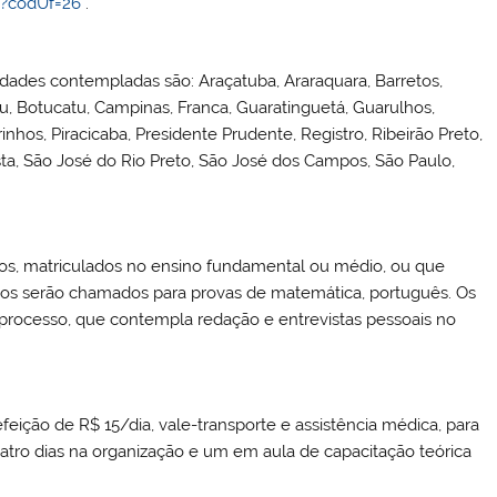
?codUf=26
.
idades contempladas são: Araçatuba, Araraquara, Barretos,
u, Botucatu, Campinas, Franca, Guaratinguetá, Guarulhos,
rinhos, Piracicaba, Presidente Prudente, Registro, Ribeirão Preto,
sta, São José do Rio Preto, São José dos Campos, São Paulo,
anos, matriculados no ensino fundamental ou médio, ou que
itos serão chamados para provas de matemática, português. Os
 processo, que contempla redação e entrevistas pessoais no
eição de R$ 15/dia, vale-transporte e assistência médica, para
uatro dias na organização e um em aula de capacitação teórica