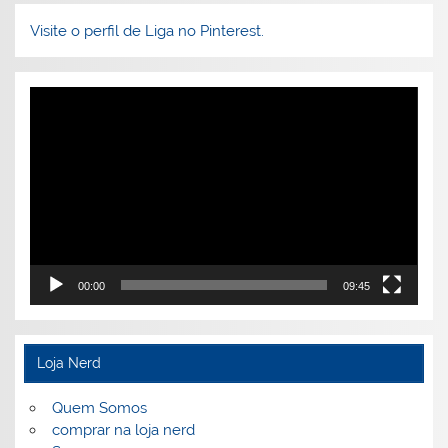
Visite o perfil de Liga no Pinterest.
Tocador
de
vídeo
00:00
09:45
Loja Nerd
Quem Somos
comprar na loja nerd