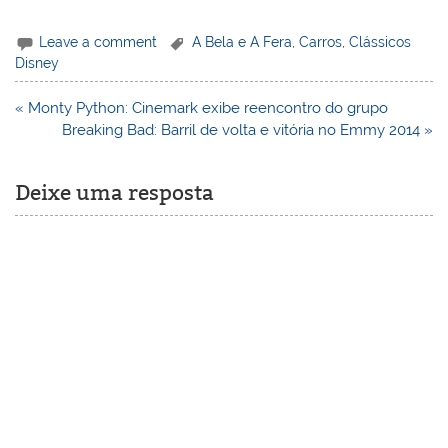
Leave a comment
A Bela e A Fera
,
Carros
,
Clássicos
Disney
Navegação
« Monty Python: Cinemark exibe reencontro do grupo
de
Breaking Bad: Barril de volta e vitória no Emmy 2014 »
Post
Deixe uma resposta