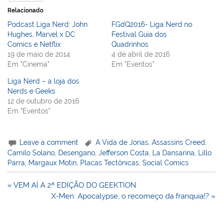
Relacionado
Podcast Liga Nerd: John
FGdQ2016- Liga Nerd no
Hughes, Marvel x DC
Festival Guia dos
Comics e Netflix
Quadrinhos
19 de maio de 2014
4 de abril de 2016
Em "Cinema"
Em "Eventos"
Liga Nerd – a loja dos
Nerds e Geeks
12 de outubro de 2016
Em "Eventos"
Leave a comment
A Vida de Jonas
,
Assassins Creed
,
Camilo Solano
,
Desengano
,
Jefferson Costa
,
La Dansarina
,
Lillo
Parra
,
Margaux Motin
,
Placas Tectônicas
,
Social Comics
Navegação
« VEM AÍ A 2ª EDIÇÃO DO GEEKTION
de
X-Men: Apocalypse, o recomeço da franquia!? »
Post