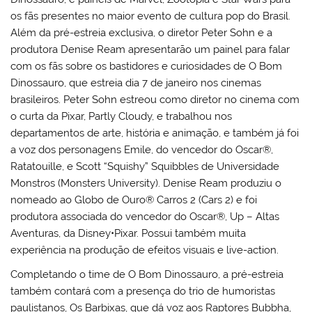
os fãs presentes no maior evento de cultura pop do Brasil.
Além da pré-estreia exclusiva, o diretor Peter Sohn e a
produtora Denise Ream apresentarão um painel para falar
com os fãs sobre os bastidores e curiosidades de O Bom
Dinossauro, que estreia dia 7 de janeiro nos cinemas
brasileiros. Peter Sohn estreou como diretor no cinema com
o curta da Pixar, Partly Cloudy, e trabalhou nos
departamentos de arte, história e animação, e também já foi
a voz dos personagens Emile, do vencedor do Oscar®,
Ratatouille, e Scott “Squishy” Squibbles de Universidade
Monstros (Monsters University). Denise Ream produziu o
nomeado ao Globo de Ouro® Carros 2 (Cars 2) e foi
produtora associada do vencedor do Oscar®, Up – Altas
Aventuras, da Disney•Pixar. Possui também muita
experiência na produção de efeitos visuais e live-action.
Completando o time de O Bom Dinossauro, a pré-estreia
também contará com a presença do trio de humoristas
paulistanos, Os Barbixas, que dá voz aos Raptores Bubbha,