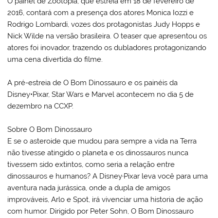
O painel de Zootopia, que estreia em 18 de fevereiro de
2016, contará com a presença dos atores Monica Iozzi e
Rodrigo Lombardi, vozes dos protagonistas Judy Hopps e
Nick Wilde na versão brasileira. O teaser que apresentou os
atores foi inovador, trazendo os dubladores protagonizando
uma cena divertida do filme.
A pré-estreia de O Bom Dinossauro e os painéis da
Disney•Pixar, Star Wars e Marvel acontecem no dia 5 de
dezembro na CCXP.
Sobre O Bom Dinossauro
E se o asteroide que mudou para sempre a vida na Terra
não tivesse atingido o planeta e os dinossauros nunca
tivessem sido extintos, como seria a relação entre
dinossauros e humanos? A Disney·Pixar leva você para uma
aventura nada jurássica, onde a dupla de amigos
improváveis, Arlo e Spot, irá vivenciar uma historia de ação
com humor. Dirigido por Peter Sohn, O Bom Dinossauro