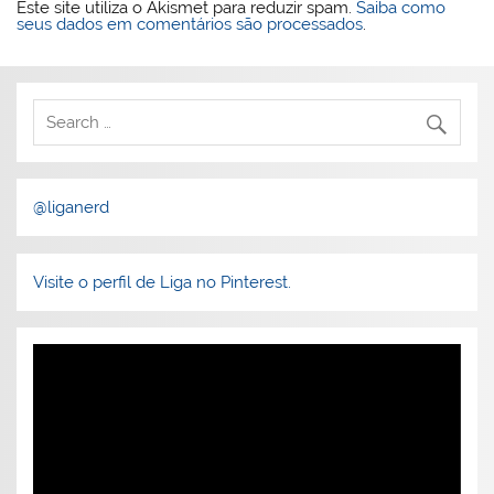
Este site utiliza o Akismet para reduzir spam.
Saiba como
seus dados em comentários são processados
.
@liganerd
Visite o perfil de Liga no Pinterest.
Tocador
de
vídeo