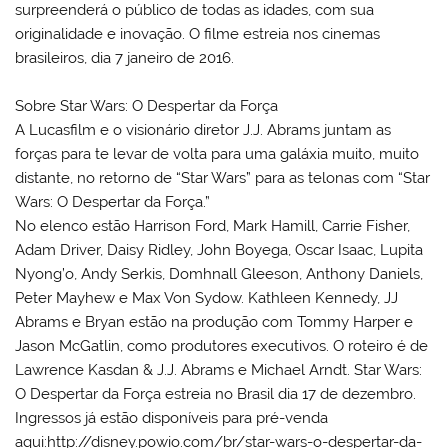
surpreenderá o público de todas as idades, com sua
originalidade e inovação. O filme estreia nos cinemas
brasileiros, dia 7 janeiro de 2016.
Sobre Star Wars: O Despertar da Força
A Lucasfilm e o visionário diretor J.J. Abrams juntam as
forças para te levar de volta para uma galáxia muito, muito
distante, no retorno de “Star Wars” para as telonas com “Star
Wars: O Despertar da Força.”
No elenco estão Harrison Ford, Mark Hamill, Carrie Fisher,
Adam Driver, Daisy Ridley, John Boyega, Oscar Isaac, Lupita
Nyong’o, Andy Serkis, Domhnall Gleeson, Anthony Daniels,
Peter Mayhew e Max Von Sydow. Kathleen Kennedy, JJ
Abrams e Bryan estão na produção com Tommy Harper e
Jason McGatlin, como produtores executivos. O roteiro é de
Lawrence Kasdan & J.J. Abrams e Michael Arndt. Star Wars:
O Despertar da Força estreia no Brasil dia 17 de dezembro.
Ingressos já estão disponíveis para pré-venda
aqui:http://disney.powio.com/br/star-wars-o-despertar-da-