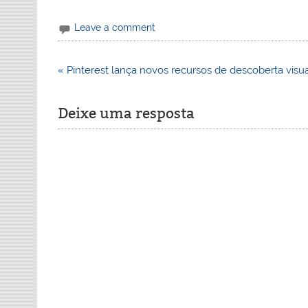
Leave a comment
Navegação
« Pinterest lança novos recursos de descoberta visu
de
Post
Deixe uma resposta