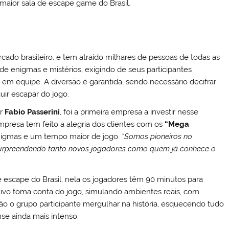
maior sala de escape game do Brasil.
ado brasileiro, e tem atraído milhares de pessoas de todas as
e enigmas e mistérios, exigindo de seus participantes
ho em equipe. A diversão é garantida, sendo necessário decifrar
ir escapar do jogo.
er
Fabio Passerini
, foi a primeira empresa a investir nesse
empresa tem feito a alegria dos clientes com os
“
Mega
nigmas e um tempo maior de jogo.
“
Somos pioneiros no
urpreendendo tanto novos jogadores como quem já conhece o
e escape do Brasil, nela os jogadores têm 90 minutos para
tivo toma conta do jogo, simulando ambientes reais, com
rão o grupo participante mergulhar na história, esquecendo tudo
nse ainda mais intenso.