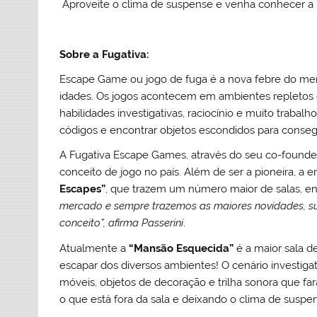
Aproveite o clima de suspense e venha conhecer a 
Sobre a Fugativa:
Escape Game ou jogo de fuga é a nova febre do merc
idades. Os jogos acontecem em ambientes repletos d
habilidades investigativas, raciocínio e muito trabal
códigos e encontrar objetos escondidos para consegu
A Fugativa Escape Games, através do seu co-found
conceito de jogo no país. Além de ser a pioneira, a 
Escapes”
, que trazem um número maior de salas, e
mercado e sempre trazemos as maiores novidades, s
conceito”, afirma Passerini
.
Atualmente a
“
Mansão Esquecida”
é a maior sala d
escapar dos diversos ambientes! O cenário investiga
móveis, objetos de decoração e trilha sonora que fa
o que está fora da sala e deixando o clima de suspe