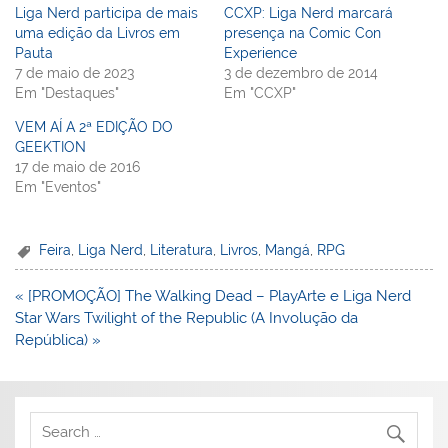
Liga Nerd participa de mais
CCXP: Liga Nerd marcará
uma edição da Livros em
presença na Comic Con
Pauta
Experience
7 de maio de 2023
3 de dezembro de 2014
Em "Destaques"
Em "CCXP"
VEM AÍ A 2ª EDIÇÃO DO
GEEKTION
17 de maio de 2016
Em "Eventos"
Feira
,
Liga Nerd
,
Literatura
,
Livros
,
Mangá
,
RPG
Navegação
« [PROMOÇÃO] The Walking Dead – PlayArte e Liga Nerd
de
Star Wars Twilight of the Republic (A Involução da
Post
República) »