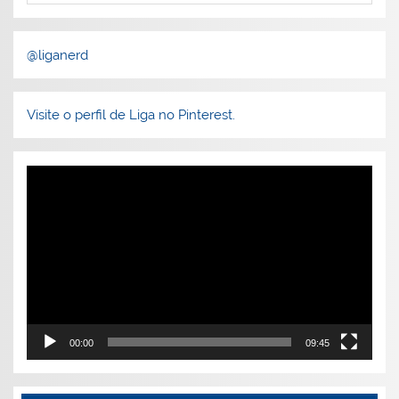
@liganerd
Visite o perfil de Liga no Pinterest.
Tocador
de
vídeo
00:00
09:45